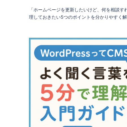
作
「ホームページを更新したいけど、何を相談す
理しておきたい5つのポイントを分かりやすく
会
社
｜
WEB
サ
イ
ト