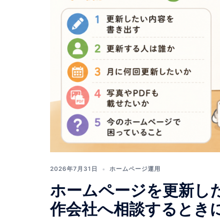
の
ホ
ー
ム
ペ
ー
2026年7月31日
ホームページ運用
ジ
ホームページを更新し
制
作会社へ相談するとき