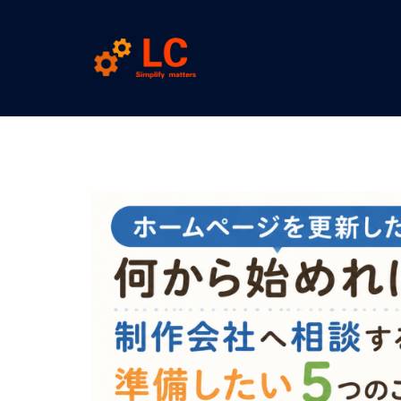
コ
ン
テ
ン
ツ
群
へ
ス
馬
キ
ッ
県
プ
前
橋
市