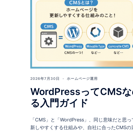
管
理・
運
営
サ
2026年7月30日
ホームページ運用
WordPressってC
ポ
る入門ガイド
ー
「CMS」と「WordPress」、同じ意味だと思
新しやすくする仕組みや、自社に合ったCMSの