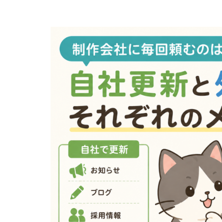
ト
｜
エ
ル
シ
ー
株
式