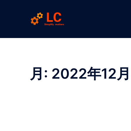
コ
ン
テ
ン
ツ
へ
ス
キ
ッ
月:
2022年12月
プ