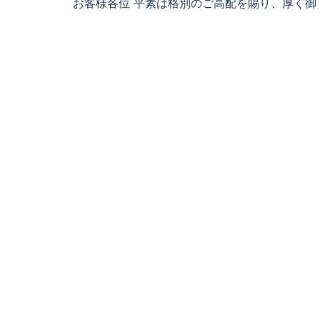
お客様各位 平素は格別のご高配を賜り、厚く御 [