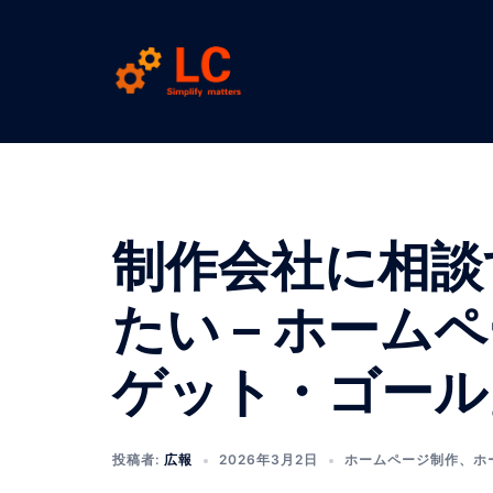
コ
ン
テ
ン
ツ
へ
ス
キ
ッ
制作会社に相談
プ
たい – ホーム
ゲット・ゴール
投稿者:
広報
2026年3月2日
ホームページ制作
、
ホ