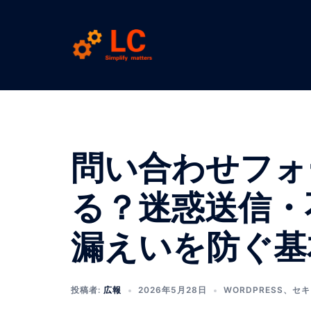
コ
ン
テ
ン
ツ
へ
ス
キ
ッ
問い合わせフォ
プ
る？迷惑送信・
漏えいを防ぐ基
投稿者:
広報
2026年5月28日
WORDPRESS
、
セキ