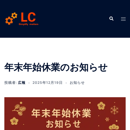
コ
ン
検
テ
ト
索
ン
グ
ツ
ル
へ
メ
ス
ニ
キ
ュ
ッ
ー
年末年始休業のお知らせ
プ
投稿者:
広報
2025年12月19日
お知らせ